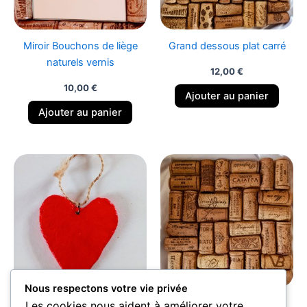
Miroir Bouchons de liège
Grand dessous plat carré
naturels vernis
12,00
€
10,00
€
Ajouter au panier
Ajouter au panier
Nous respectons votre vie privée
Coeur des amoureux en
Dessous de plat en
Les cookies nous aident à améliorer votre